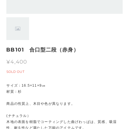
BB101 合口型二段（赤身）
¥4,400
SOLD OUT
サイズ：16.5×11×9㎝
材質：杉
商品の性質上、木目や色が異なります。
(ナチュラル）
木地の表面を樹脂でコーティングした曲げわっぱは、質感、吸湿
性、耐久性など満たした万能のアイテムです。