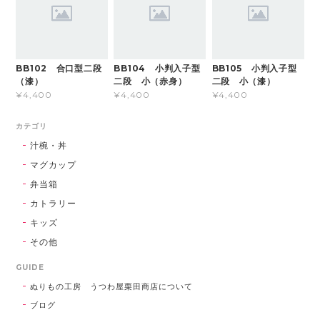
BB102 合口型二段
BB104 小判入子型
BB105 小判入子型
（漆）
二段 小（赤身）
二段 小（漆）
¥4,400
¥4,400
¥4,400
カテゴリ
汁椀・丼
マグカップ
弁当箱
カトラリー
キッズ
その他
GUIDE
ぬりもの工房 うつわ屋栗田商店について
ブログ