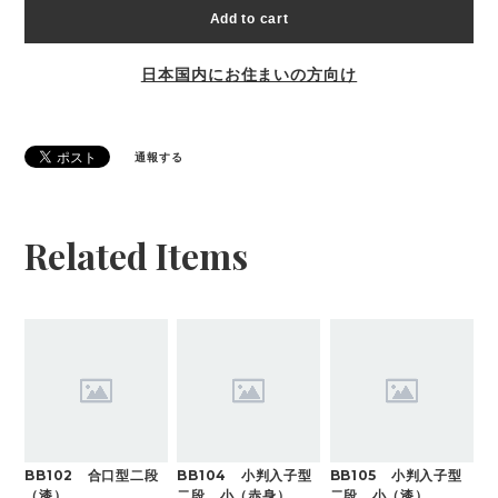
Add to cart
日本国内にお住まいの方向け
通報する
Related Items
BB102 合口型二段
BB104 小判入子型
BB105 小判入子型
（漆）
二段 小（赤身）
二段 小（漆）