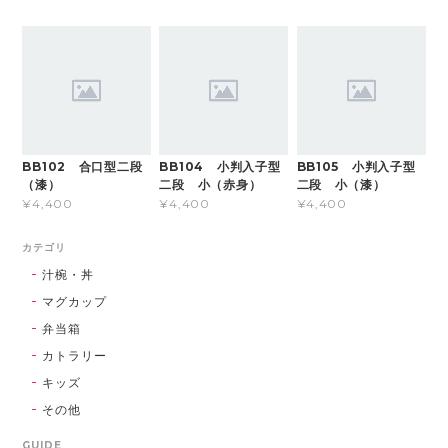
BB102 合口型二段
BB104 小判入子型
BB105 小判入子型
（漆）
二段 小（赤身）
二段 小（漆）
¥4,400
¥4,400
¥4,400
カテゴリ
汁椀・丼
マグカップ
弁当箱
カトラリー
キッズ
その他
GUIDE