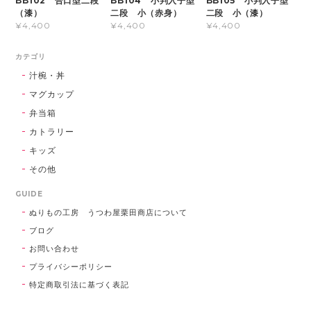
BB102 合口型二段
BB104 小判入子型
BB105 小判入子型
（漆）
二段 小（赤身）
二段 小（漆）
¥4,400
¥4,400
¥4,400
カテゴリ
汁椀・丼
マグカップ
弁当箱
カトラリー
キッズ
その他
GUIDE
ぬりもの工房 うつわ屋栗田商店について
ブログ
お問い合わせ
プライバシーポリシー
特定商取引法に基づく表記