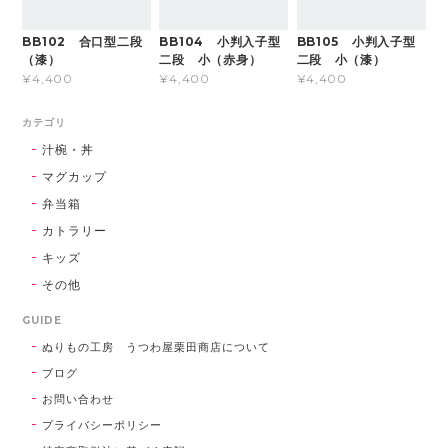
BB102 合口型二段
BB104 小判入子型
BB105 小判入子型
（漆）
二段 小（赤身）
二段 小（漆）
¥4,400
¥4,400
¥4,400
カテゴリ
汁椀・丼
マグカップ
弁当箱
カトラリー
キッズ
その他
GUIDE
ぬりもの工房 うつわ屋栗田商店について
ブログ
お問い合わせ
プライバシーポリシー