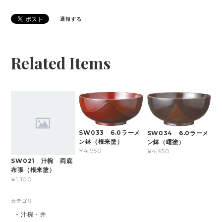
通報する
Related Items
SW033 6.0ラーメ
SW034 6.0ラーメ
ン鉢（根来塗）
ン鉢（曙塗）
¥4,950
¥4,950
SW021 汁椀 両底
布張（根来塗）
¥1,100
カテゴリ
汁椀・丼