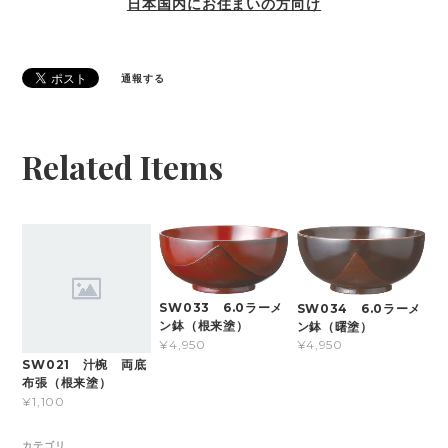
日本国内にお住まいの方向け
通報する
Related Items
SW033 6.0ラーメ
SW034 6.0ラーメ
ン鉢（根来塗）
ン鉢（曙塗）
¥4,950
¥4,950
SW021 汁椀 両底
布張（根来塗）
¥1,100
カテゴリ